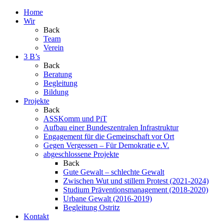
Home
Wir
Back
Team
Verein
3 B’s
Back
Beratung
Begleitung
Bildung
Projekte
Back
ASSKomm und PiT
Aufbau einer Bundeszentralen Infrastruktur
Engagement für die Gemeinschaft vor Ort
Gegen Vergessen – Für Demokratie e.V.
abgeschlossene Projekte
Back
Gute Gewalt – schlechte Gewalt
Zwischen Wut und stillem Protest (2021-2024)
Studium Präventionsmanagement (2018-2020)
Urbane Gewalt (2016-2019)
Begleitung Ostritz
Kontakt