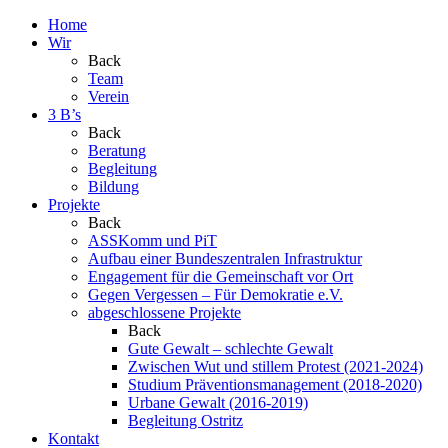
Home
Wir
Back
Team
Verein
3 B’s
Back
Beratung
Begleitung
Bildung
Projekte
Back
ASSKomm und PiT
Aufbau einer Bundeszentralen Infrastruktur
Engagement für die Gemeinschaft vor Ort
Gegen Vergessen – Für Demokratie e.V.
abgeschlossene Projekte
Back
Gute Gewalt – schlechte Gewalt
Zwischen Wut und stillem Protest (2021-2024)
Studium Präventionsmanagement (2018-2020)
Urbane Gewalt (2016-2019)
Begleitung Ostritz
Kontakt