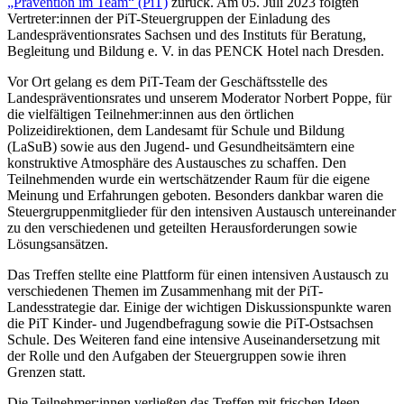
„Prävention im Team“ (PiT)
zurück.
Am 05. Juli 2023 folgten
Vertreter:innen der PiT-Steuergruppen der Einladung des
Landespräventionsrates Sachsen und des Instituts für Beratung,
Begleitung und Bildung e. V. in das PENCK Hotel nach Dresden.
Vor Ort gelang es dem PiT-Team der Geschäftsstelle des
Landespräventionsrates und unserem Moderator Norbert Poppe, für
die vielfältigen Teilnehmer:innen aus den örtlichen
Polizeidirektionen, dem Landesamt für Schule und Bildung
(LaSuB) sowie aus den Jugend- und Gesundheitsämtern eine
konstruktive Atmosphäre des Austausches zu schaffen. Den
Teilnehmenden wurde ein wertschätzender Raum für die eigene
Meinung und Erfahrungen geboten. Besonders dankbar waren die
Steuergruppenmitglieder für den intensiven Austausch untereinander
zu den verschiedenen und geteilten Herausforderungen sowie
Lösungsansätzen.
Das Treffen stellte eine Plattform für einen intensiven Austausch zu
verschiedenen Themen im Zusammenhang mit der PiT-
Landesstrategie dar. Einige der wichtigen Diskussionspunkte waren
die PiT Kinder- und Jugendbefragung sowie die PiT-Ostsachsen
Schule. Des Weiteren fand eine intensive Auseinandersetzung mit
der Rolle und den Aufgaben der Steuergruppen sowie ihren
Grenzen statt.
Die Teilnehmer:innen verließen das Treffen mit frischen Ideen,