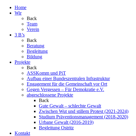
Home
Wir
Back
Team
Verein
3 B’s
Back
Beratung
Begleitung
Bildung
Projekte
Back
ASSKomm und PiT
Aufbau einer Bundeszentralen Infrastruktur
Engagement für die Gemeinschaft vor Ort
Gegen Vergessen – Für Demokratie e.V.
abgeschlossene Projekte
Back
Gute Gewalt – schlechte Gewalt
Zwischen Wut und stillem Protest (2021-2024)
Studium Präventionsmanagement (2018-2020)
Urbane Gewalt (2016-2019)
Begleitung Ostritz
Kontakt