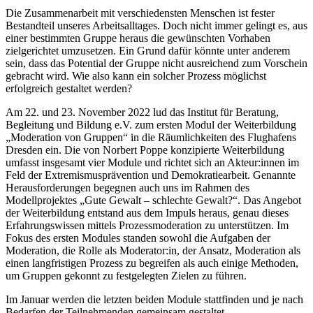
Die Zusammenarbeit mit verschiedensten Menschen ist fester
Bestandteil unseres Arbeitsalltages. Doch nicht immer gelingt es, aus
einer bestimmten Gruppe heraus die gewünschten Vorhaben
zielgerichtet umzusetzen. Ein Grund dafür könnte unter anderem
sein, dass das Potential der Gruppe nicht ausreichend zum Vorschein
gebracht wird. Wie also kann ein solcher Prozess möglichst
erfolgreich gestaltet werden?
Am 22. und 23. November 2022 lud das Institut für Beratung,
Begleitung und Bildung e.V. zum ersten Modul der Weiterbildung
„Moderation von Gruppen“ in die Räumlichkeiten des Flughafens
Dresden ein. Die von Norbert Poppe konzipierte Weiterbildung
umfasst insgesamt vier Module und richtet sich an Akteur:innen im
Feld der Extremismusprävention und Demokratiearbeit. Genannte
Herausforderungen begegnen auch uns im Rahmen des
Modellprojektes „Gute Gewalt – schlechte Gewalt?“. Das Angebot
der Weiterbildung entstand aus dem Impuls heraus, genau dieses
Erfahrungswissen mittels Prozessmoderation zu unterstützen. Im
Fokus des ersten Modules standen sowohl die Aufgaben der
Moderation, die Rolle als Moderator:in, der Ansatz, Moderation als
einen langfristigen Prozess zu begreifen als auch einige Methoden,
um Gruppen gekonnt zu festgelegten Zielen zu führen.
Im Januar werden die letzten beiden Module stattfinden und je nach
Bedarfen der Teilnehmenden gemeinsam gestaltet.