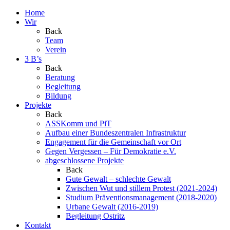
Home
Wir
Back
Team
Verein
3 B’s
Back
Beratung
Begleitung
Bildung
Projekte
Back
ASSKomm und PiT
Aufbau einer Bundeszentralen Infrastruktur
Engagement für die Gemeinschaft vor Ort
Gegen Vergessen – Für Demokratie e.V.
abgeschlossene Projekte
Back
Gute Gewalt – schlechte Gewalt
Zwischen Wut und stillem Protest (2021-2024)
Studium Präventionsmanagement (2018-2020)
Urbane Gewalt (2016-2019)
Begleitung Ostritz
Kontakt