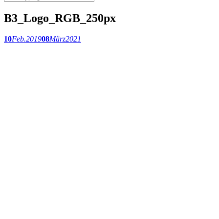
B3_Logo_RGB_250px
10
Feb.
2019
08
März
2021