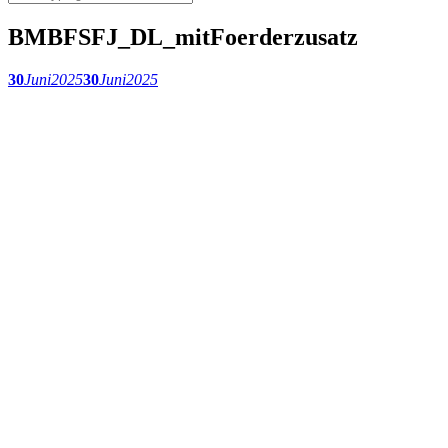
BMBFSFJ_DL_mitFoerderzusatz
30
Juni
2025
30
Juni
2025