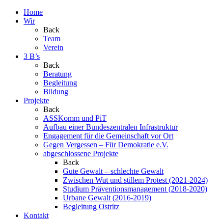
Home
Wir
Back
Team
Verein
3 B’s
Back
Beratung
Begleitung
Bildung
Projekte
Back
ASSKomm und PiT
Aufbau einer Bundeszentralen Infrastruktur
Engagement für die Gemeinschaft vor Ort
Gegen Vergessen – Für Demokratie e.V.
abgeschlossene Projekte
Back
Gute Gewalt – schlechte Gewalt
Zwischen Wut und stillem Protest (2021-2024)
Studium Präventionsmanagement (2018-2020)
Urbane Gewalt (2016-2019)
Begleitung Ostritz
Kontakt