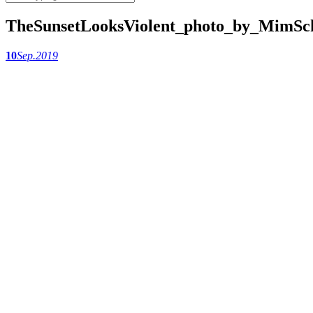
TheSunsetLooksViolent_photo_by_MimSc
10
Sep.
2019