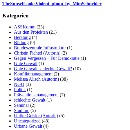
TheSunsetLooksViolent_photo_by_MimSchneider
Kategorien
ASSKomm
(23)
Aus den Projekten
(21)
Beratung
(4)
Bildung
(9)
Bundeszentrale Infrastruktur
(1)
Christin Fichtel (Autorin)
(2)
Gegen Vergessen – Für Demokratie
(1)
Gute Gewalt
(1)
Gute Gewalt schlechte Gewalt?
(10)
Konfliktmanagement
(2)
Melissa Alisch (Autorin)
(38)
NGO
(3)
Politik
(1)
Präventionsmanagement
(7)
schlechte Gewalt
(1)
Seminar
(2)
Studium
(5)
Ulrike Geisler (Autorin)
(5)
Uncategorized
(48)
Urbane Gewalt
(4)