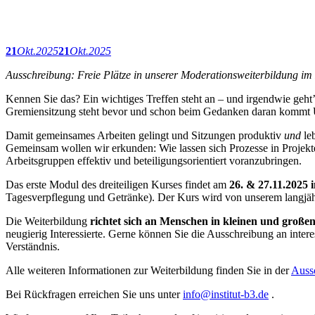
21
Okt.
2025
21
Okt.
2025
Ausschreibung: Freie Plätze in unserer Moderationsweiterbildung i
Kennen Sie das? Ein wichtiges Treffen steht an – und irgendwie geht’s
Gremiensitzung steht bevor und schon beim Gedanken daran kommt 
Damit gemeinsames Arbeiten gelingt und Sitzungen produktiv
und
leb
Gemeinsam wollen wir erkunden: Wie lassen sich Prozesse in Projekte
Arbeitsgruppen effektiv und beteiligungsorientiert voranzubringen.
Das erste Modul des dreiteiligen Kurses findet am
26. & 27.11.2025 
Tagesverpflegung und Getränke). Der Kurs wird von unserem langjäh
Die Weiterbildung
richtet sich an Menschen in kleinen und große
neugierig Interessierte. Gerne können Sie die Ausschreibung an intere
Verständnis.
Alle weiteren Informationen zur Weiterbildung finden Sie in der
Auss
Bei Rückfragen erreichen Sie uns unter
info@institut-b3.de
.