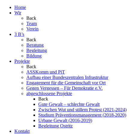
Home
Wir
Back
Team
Verein
3 B’s
Back
Beratung
Begleitung
Bildung
Projekte
Back
ASSKomm und PiT
Aufbau einer Bundeszentralen Infrastruktur
Engagement für die Gemeinschaft vor Ort
Gegen Vergessen – Für Demokratie e.V.
abgeschlossene Projekte
Back
Gute Gewalt – schlechte Gewalt
Zwischen Wut und stillem Protest (2021-2024)
Studium Präventionsmanagement (2018-2020)
Urbane Gewalt (2016-2019)
Begleitung Ostritz
Kontakt